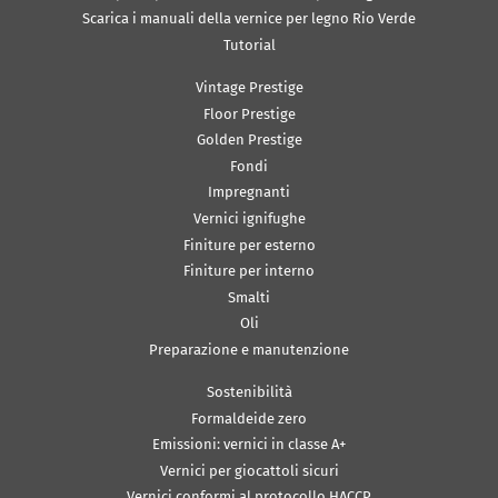
Scarica i manuali della vernice per legno Rio Verde
Tutorial
Vintage Prestige
Floor Prestige
Golden Prestige
Fondi
Impregnanti
Vernici ignifughe
Finiture per esterno
Finiture per interno
Smalti
Oli
Preparazione e manutenzione
Sostenibilità
Formaldeide zero
Emissioni: vernici in classe A+
Vernici per giocattoli sicuri
Vernici conformi al protocollo HACCP