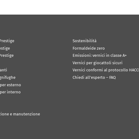
Prestige
Sostenibilità
estige
Formaldeide zero
restige
Emissioni: vernici in classe A+
Vernici per giocattoli sicuri
anti
Vernici conformi al protocollo HACC
ignifughe
Chiedi all’esperto – FAQ
 per esterno
 per interno
zione e manutenzione