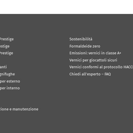
Prestige
Sostenibilità
estige
Formaldeide zero
restige
Emissioni: vernici in classe A+
Vernici per giocattoli sicuri
anti
Vernici conformi al protocollo HACC
ignifughe
Chiedi all’esperto – FAQ
 per esterno
 per interno
zione e manutenzione