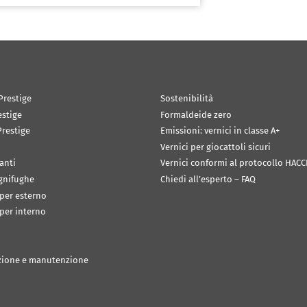
Prestige
Sostenibilità
estige
Formaldeide zero
restige
Emissioni: vernici in classe A+
Vernici per giocattoli sicuri
anti
Vernici conformi al protocollo HACC
ignifughe
Chiedi all’esperto – FAQ
 per esterno
 per interno
zione e manutenzione