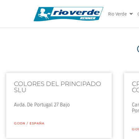
Rio Verde
COLORES DEL PRINCIPADO
C
SLU
CO
Avda. De Portugal 27 Bajo
Cam
Po
GIJON
/
ESPAÑA
GIJ