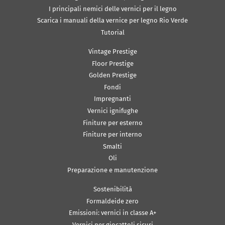
I principali nemici delle vernici per il legno
Scarica i manuali della vernice per legno Rio Verde
Tutorial
Vintage Prestige
Floor Prestige
Golden Prestige
Fondi
Impregnanti
Vernici ignifughe
Finiture per esterno
Finiture per interno
Smalti
Oli
Preparazione e manutenzione
Sostenibilità
Formaldeide zero
Emissioni: vernici in classe A+
Vernici per giocattoli sicuri