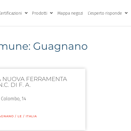
Certificazioni
Prodotti
Mappa negozi
L’esperto risponde
mune: Guagnano
A NUOVA FERRAMENTA
N.C. DI F. A.
 Colombo, 14
AGNANO
/
LE
/
ITALIA