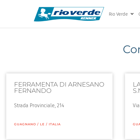
Rio Verde
Co
FERRAMENTA DI ARNESANO
L
FERNANDO
S.
Strada Provinciale, 214
Via
GUAGNANO
/
LE
/
ITALIA
GU