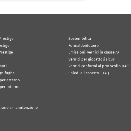
Prestige
Sostenibilità
estige
Formaldeide zero
restige
Emissioni: vernici in classe A+
Vernici per giocattoli sicuri
anti
Vernici conformi al protocollo HACC
ignifughe
Chiedi all’esperto – FAQ
 per esterno
 per interno
zione e manutenzione