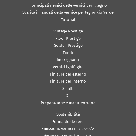
I principali nemici delle vernici per il legno
Scarica i manuali della vernice per legno Rio Verde
Tutorial
Vintage Prestige
Floor Prestige
Golden Prestige
Fondi
Impregnanti
Vernici ignifughe
Finiture per esterno
Finiture per interno
Smalti
Oli
Preparazione e manutenzione
Sostenibilità
Formaldeide zero
Emissioni: vernici in classe A+
Vernici per giocattoli sicuri