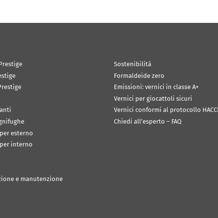
Prestige
Sostenibilità
estige
Formaldeide zero
restige
Emissioni: vernici in classe A+
Vernici per giocattoli sicuri
anti
Vernici conformi al protocollo HACC
ignifughe
Chiedi all’esperto – FAQ
 per esterno
 per interno
zione e manutenzione