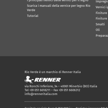
I principali nemici delle vernici per il legno
Impregn
Scarica i manuali della vernice per legno Rio
Vernici 
Verde
Finiture
Tutorial
Finiture
Smalti
Oli
Prepara
Rio Verde è un marchio di Renner Italia
via Ronchi Inferiore, 34 – 40061 Minerbio (BO) Italia
Tel +39 051 6618211 – Fax +39 051 6606312
info@renneritalia.com