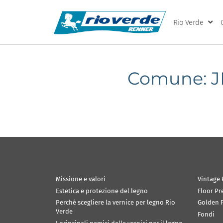
Rio Verde
Comune: 
Missione e valori
Vintage 
Estetica e protezione del legno
Floor Pr
Perché scegliere la vernice per legno Rio
Golden P
Verde
Fondi