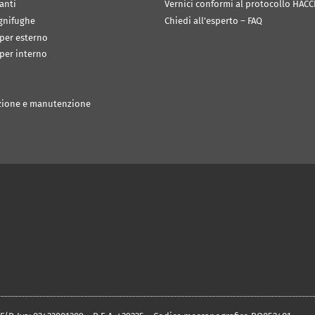
anti
Vernici conformi al protocollo HACC
ignifughe
Chiedi all’esperto – FAQ
 per esterno
 per interno
zione e manutenzione