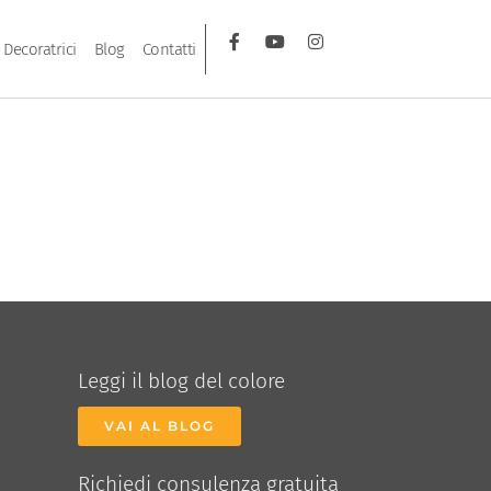
Decoratrici
Blog
Contatti
Leggi il blog del colore
VAI AL BLOG
Richiedi consulenza gratuita