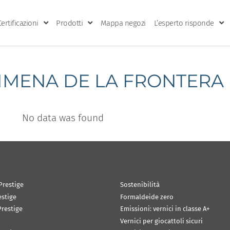
Certificazioni
Prodotti
Mappa negozi
L’esperto risponde
JIMENA DE LA FRONTERA
No data was found
Prestige
Sostenibilità
estige
Formaldeide zero
restige
Emissioni: vernici in classe A+
Vernici per giocattoli sicuri