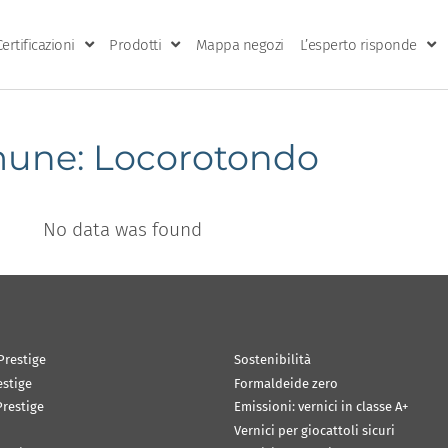
Certificazioni
Prodotti
Mappa negozi
L’esperto risponde
une: Locorotondo
No data was found
Prestige
Sostenibilità
estige
Formaldeide zero
restige
Emissioni: vernici in classe A+
Vernici per giocattoli sicuri