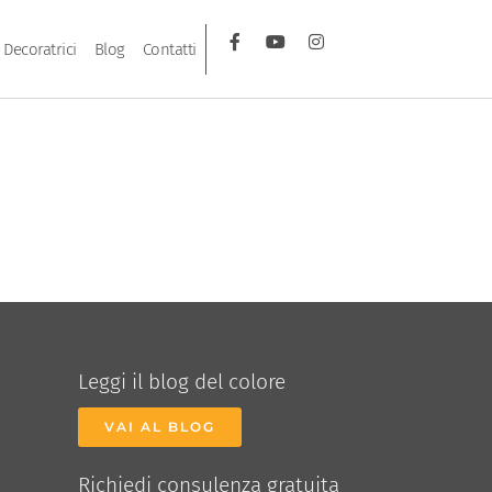
Decoratrici
Blog
Contatti
Leggi il blog del colore
VAI AL BLOG
Richiedi consulenza gratuita