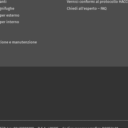
anti
Vernici conformi al protocollo HACC
ignifughe
Chiedi all’esperto – FAQ
 per esterno
 per interno
zione e manutenzione