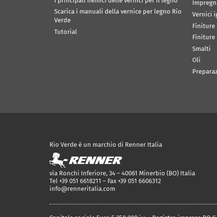
I principali nemici delle vernici per il legno
Impregn
Scarica i manuali della vernice per legno Rio
Vernici 
Verde
Finiture
Tutorial
Finiture
Smalti
Oli
Prepara
Rio Verde è un marchio di Renner Italia
via Ronchi Inferiore, 34 – 40061 Minerbio (BO) Italia
Tel +39 051 6618211 – Fax +39 051 6606312
info@renneritalia.com