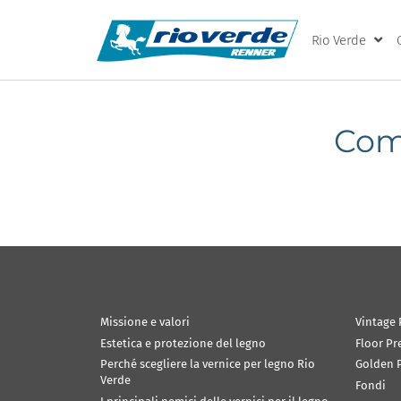
Rio Verde
Com
Missione e valori
Vintage 
Estetica e protezione del legno
Floor Pr
Perché scegliere la vernice per legno Rio
Golden P
Verde
Fondi