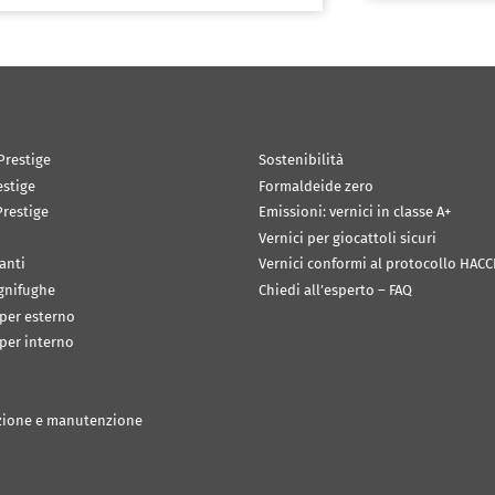
Prestige
Sostenibilità
estige
Formaldeide zero
restige
Emissioni: vernici in classe A+
Vernici per giocattoli sicuri
anti
Vernici conformi al protocollo HACC
ignifughe
Chiedi all’esperto – FAQ
 per esterno
 per interno
zione e manutenzione