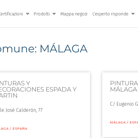
Certificazioni
Prodotti
Mappa negozi
L’esperto risponde
omune: MÁLAGA
INTURAS Y
PINTURA
ECORACIONES ESPADA Y
MÁLAGA
ARTIN
C/ Eugenio G
le José Calderón, 77
MÁLAGA
/
ESP
LAGA
/
ESPAÑA