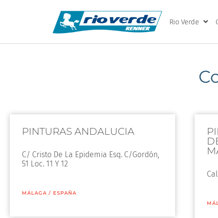
Rio Verde
C
PINTURAS ANDALUCIA
P
D
M
C/ Cristo De La Epidemia Esq. C/Gordón,
51 Loc. 11 Y 12
Cal
MÁLAGA
/
ESPAÑA
MÁ