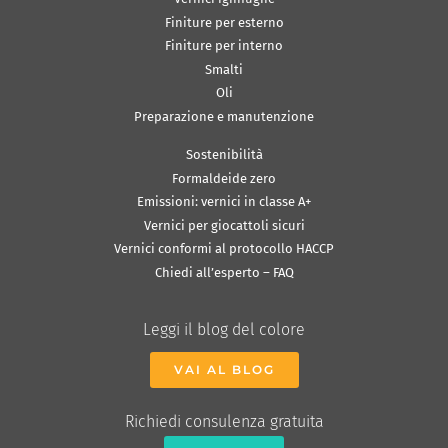
Finiture per esterno
Finiture per interno
Smalti
Oli
Preparazione e manutenzione
Sostenibilità
Formaldeide zero
Emissioni: vernici in classe A+
Vernici per giocattoli sicuri
Vernici conformi al protocollo HACCP
Chiedi all’esperto – FAQ
Leggi il blog del colore
VAI AL BLOG
Richiedi consulenza gratuita