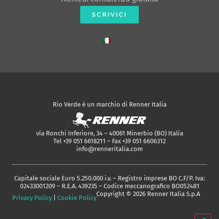
SCRIVICI
Rio Verde è un marchio di Renner Italia
via Ronchi Inferiore, 34 – 40061 Minerbio (BO) Italia
Tel +39 051 6618211 – Fax +39 051 6606312
info@renneritalia.com
Capitale sociale Euro 5.250.000 i.v. – Registro imprese BO C.F/P. Iva:
02433001209 – R.E.A. 439235 – Codice meccanografico BO052481
Copyright © 2026 Renner Italia S.p.A
Privacy Policy
|
Cookie Policy