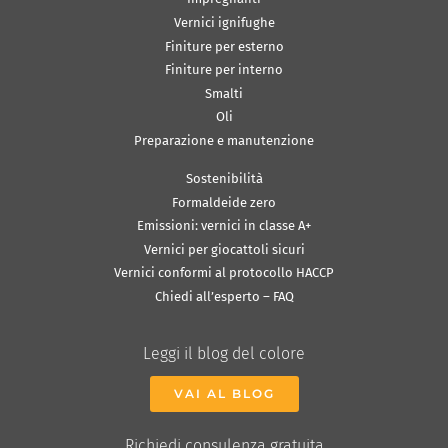
Vernici ignifughe
Finiture per esterno
Finiture per interno
Smalti
Oli
Preparazione e manutenzione
Sostenibilità
Formaldeide zero
Emissioni: vernici in classe A+
Vernici per giocattoli sicuri
Vernici conformi al protocollo HACCP
Chiedi all’esperto – FAQ
Leggi il blog del colore
VAI AL BLOG
Richiedi consulenza gratuita