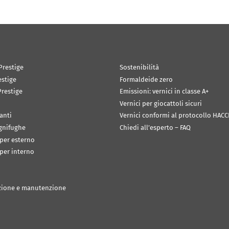
Prestige
Sostenibilità
estige
Formaldeide zero
restige
Emissioni: vernici in classe A+
Vernici per giocattoli sicuri
anti
Vernici conformi al protocollo HACC
ignifughe
Chiedi all’esperto – FAQ
 per esterno
 per interno
zione e manutenzione