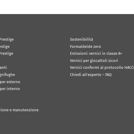
Prestige
Sostenibilità
estige
Formaldeide zero
restige
Emissioni: vernici in classe A+
Vernici per giocattoli sicuri
anti
Vernici conformi al protocollo HACC
ignifughe
Chiedi all’esperto – FAQ
 per esterno
 per interno
zione e manutenzione