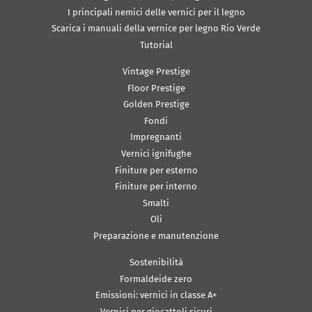
I principali nemici delle vernici per il legno
Scarica i manuali della vernice per legno Rio Verde
Tutorial
Vintage Prestige
Floor Prestige
Golden Prestige
Fondi
Impregnanti
Vernici ignifughe
Finiture per esterno
Finiture per interno
Smalti
Oli
Preparazione e manutenzione
Sostenibilità
Formaldeide zero
Emissioni: vernici in classe A+
Vernici per giocattoli sicuri