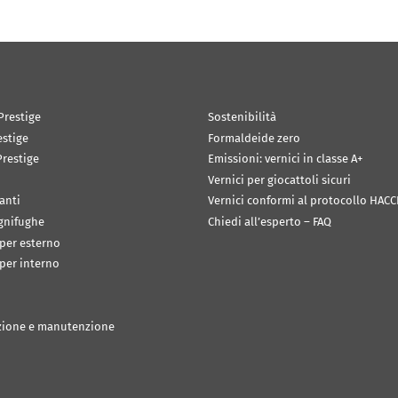
Prestige
Sostenibilità
estige
Formaldeide zero
restige
Emissioni: vernici in classe A+
Vernici per giocattoli sicuri
anti
Vernici conformi al protocollo HACC
ignifughe
Chiedi all’esperto – FAQ
 per esterno
 per interno
zione e manutenzione