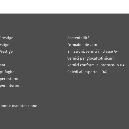
Prestige
Sostenibilità
estige
Formaldeide zero
restige
Emissioni: vernici in classe A+
Vernici per giocattoli sicuri
anti
Vernici conformi al protocollo HACC
ignifughe
Chiedi all’esperto – FAQ
 per esterno
 per interno
zione e manutenzione