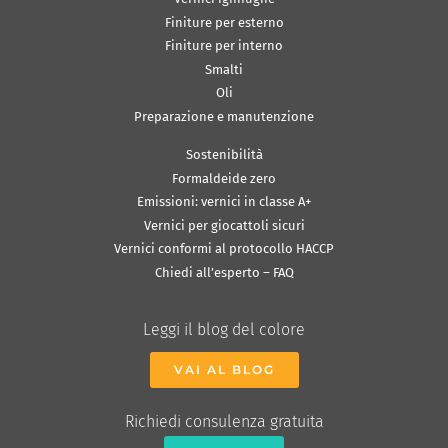
Finiture per esterno
Finiture per interno
Smalti
Oli
Preparazione e manutenzione
Sostenibilità
Formaldeide zero
Emissioni: vernici in classe A+
Vernici per giocattoli sicuri
Vernici conformi al protocollo HACCP
Chiedi all’esperto – FAQ
Leggi il blog del colore
VAI AL BLOG
Richiedi consulenza gratuita