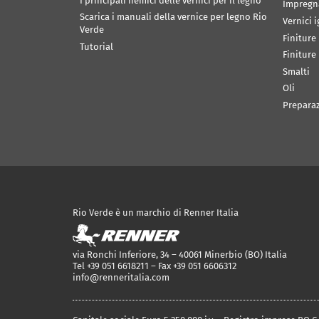
I principali nemici delle vernici per il legno
Impregn
Scarica i manuali della vernice per legno Rio
Vernici 
Verde
Finiture
Tutorial
Finiture
Smalti
Oli
Prepara
Rio Verde è un marchio di Renner Italia
via Ronchi Inferiore, 34 – 40061 Minerbio (BO) Italia
Tel +39 051 6618211 – Fax +39 051 6606312
info@renneritalia.com