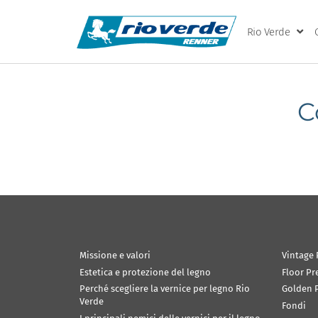
Rio Verde
C
Missione e valori
Vintage 
Estetica e protezione del legno
Floor Pr
Perché scegliere la vernice per legno Rio
Golden P
Verde
Fondi