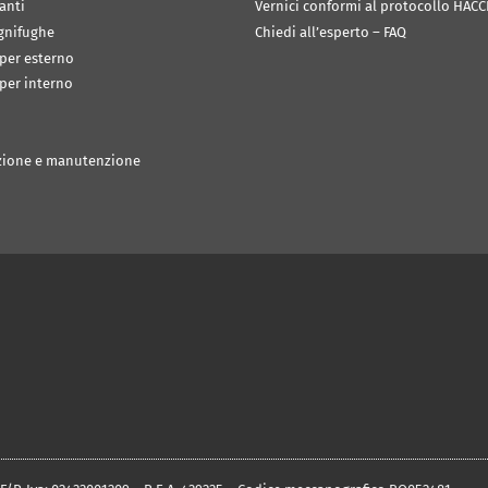
anti
Vernici conformi al protocollo HACC
ignifughe
Chiedi all’esperto – FAQ
 per esterno
 per interno
zione e manutenzione