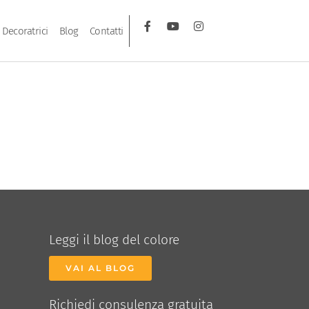
Decoratrici
Blog
Contatti
Leggi il blog del colore
VAI AL BLOG
Richiedi consulenza gratuita