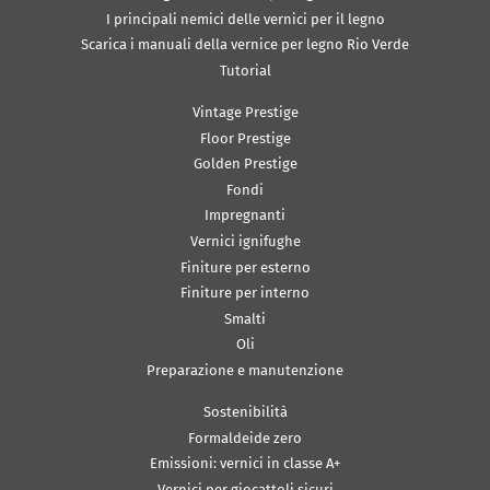
I principali nemici delle vernici per il legno
Scarica i manuali della vernice per legno Rio Verde
Tutorial
Vintage Prestige
Floor Prestige
Golden Prestige
Fondi
Impregnanti
Vernici ignifughe
Finiture per esterno
Finiture per interno
Smalti
Oli
Preparazione e manutenzione
Sostenibilità
Formaldeide zero
Emissioni: vernici in classe A+
Vernici per giocattoli sicuri