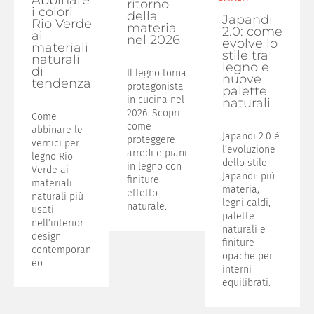
ritorno
i colori
della
Japandi
Rio Verde
materia
2.0: come
ai
nel 2026
evolve lo
materiali
stile tra
naturali
legno e
di
Il legno torna
nuove
tendenza
protagonista
palette
in cucina nel
naturali
2026. Scopri
Come
come
abbinare le
Japandi 2.0 è
proteggere
vernici per
l’evoluzione
arredi e piani
legno Rio
dello stile
in legno con
Verde ai
Japandi: più
finiture
materiali
materia,
effetto
naturali più
legni caldi,
naturale.
usati
palette
nell’interior
naturali e
design
finiture
contemporan
opache per
eo.
interni
equilibrati.