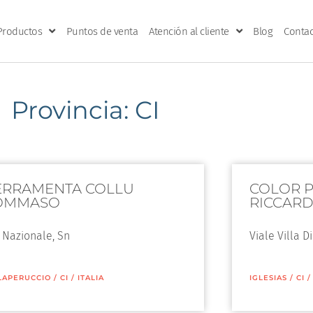
Productos
Puntos de venta
Atención al cliente
Blog
Contac
Provincia: CI
ERRAMENTA COLLU
COLOR P
OMMASO
RICCAR
 Nazionale, Sn
Viale Villa D
LAPERUCCIO
/
CI
/
ITALIA
IGLESIAS
/
CI