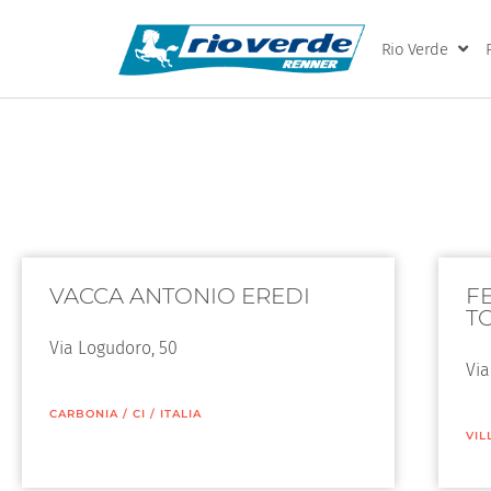
Rio Verde
VACCA ANTONIO EREDI
F
T
Via Logudoro, 50
Via
CARBONIA
/
CI
/
ITALIA
VIL