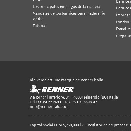
Barnices
Los principales enemigos de la madera
Barnices
Manuales de los barnices para madera rio
Impregn
verde
Fondos
Tutorial
Esmalte
Prepara
Rio Verde est une marque de Renner italia
via Ronchi Inferiore, 34 – 40061 Minerbio (BO) Italia
Tel +39 051 6618211 – Fax +39 051 6606312
info@renneritalia.com
Capital social Euro 5,250,000 i.v. – Registro de empresas B