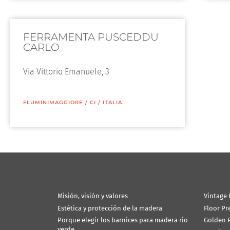
FERRAMENTA PUSCEDDU
CARLO
Via Vittorio Emanuele, 3
FLUMINIMAGGIORE
/
CI
/
ITALIA
Misión, visión y valores
Vintage 
Estética y protección de la madera
Floor Pr
Porque elegir los barnices para madera rio
Golden P
verde