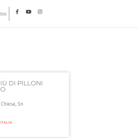
tos
IÙ DI PILLONI
DO
i Chiesa, Sn
/
ITALIA