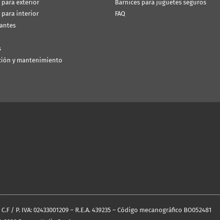
 para exterior
Barnices para juguetes seguros
 para interior
FAQ
antes
s
ción y mantenimiento
O C.F / P. IVA: 02433001209 – R.E.A. 439235 – Código mecanográfico BO052481