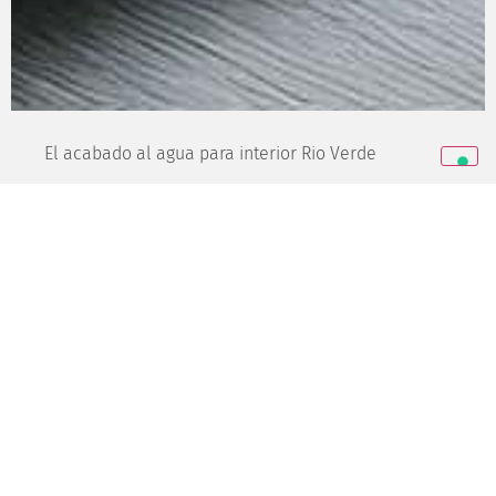
El acabado al agua para interior Rio Verde
es amigo del hombre y de la naturaleza: tiene
emisiones de compuestos orgánicos volátiles
muy bajas y no contiene formaldehído
protege los muebles del desgaste doméstico,
porque resiste a los arañazos, a las abrasiones y
a los agentes químicos
es atento a las modernas tendencias del diseño
es suave al tacto