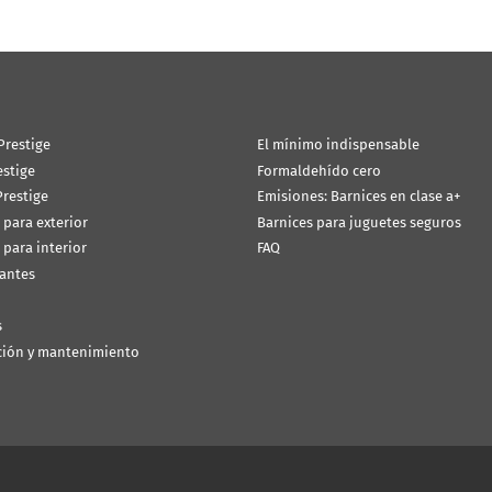
Prestige
El mínimo indispensable
estige
Formaldehído cero
restige
Emisiones: Barnices en clase a+
 para exterior
Barnices para juguetes seguros
 para interior
FAQ
antes
s
ción y mantenimiento