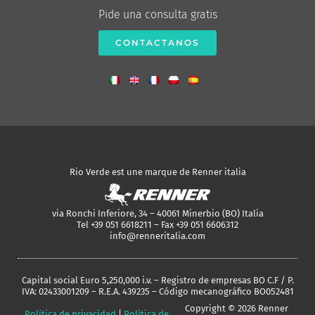
Pide una consulta gratis
CONTACTANOS
Rio Verde est une marque de Renner italia
via Ronchi Inferiore, 34 – 40061 Minerbio (BO) Italia
Tel +39 051 6618211 – Fax +39 051 6606312
info@renneritalia.com
Capital social Euro 5,250,000 i.v. – Registro de empresas BO C.F / P.
IVA: 02433001209 – R.E.A. 439235 – Código mecanográfico BO052481
Copyright © 2026 Renner
Política de privacidad
|
Política de