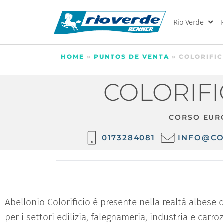
Rio Verde
HOME
»
PUNTOS DE VENTA
»
COLORIFIC
COLORIFI
CORSO EURO
0173284081
INFO@CO
Abellonio Colorificio è presente nella realtà albese 
per i settori edilizia, falegnameria, industria e carro