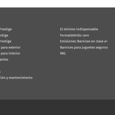
Prestige
El mínimo indispensable
estige
Formaldehído cero
restige
Emisiones: Barnices en clase a+
 para exterior
Barnices para juguetes seguros
 para interior
FAQ
antes
s
ción y mantenimiento