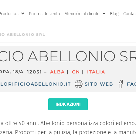
Productos
Puntos de venta
Atención al cliente
Blog
Contac
IO ABELLONIO SRL
CIO ABELLONIO S
PA, 18/A
12051 –
ALBA
|
CN
|
ITALIA
LORIFICIOABELLONIO.IT
SITO WEB
FA
INDICAZIONI
da oltre 40 anni. Abellonio personalizza colori ed emoz
zzeria. Prodotti per la pulizia, la protezione e la manu