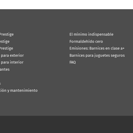
Prestige
El mínimo indispensable
estige
Formaldehído cero
restige
Emisiones: Barnices en clase a+
 para exterior
Barnices para juguetes seguros
 para interior
FAQ
antes
s
ción y mantenimiento