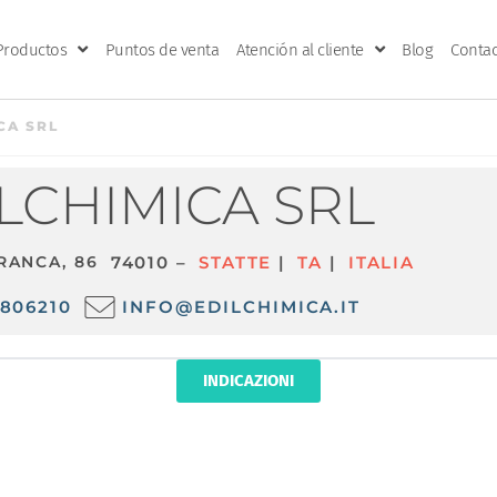
Productos
Puntos de venta
Atención al cliente
Blog
Contac
CA SRL
LCHIMICA SRL
FRANCA, 86
74010 –
STATTE
|
TA
|
ITALIA
806210
INFO@EDILCHIMICA.IT
INDICAZIONI