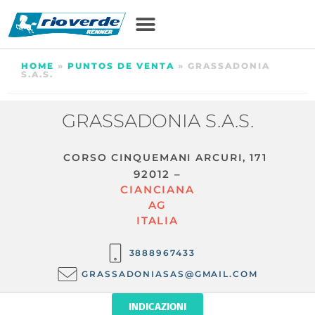
HOME
»
PUNTOS DE VENTA
»
GRASSADONIA
S.A.S.
GRASSADONIA S.A.S.
CORSO CINQUEMANI ARCURI, 171
92012 –
CIANCIANA
AG
ITALIA
3888967433
GRASSADONIASAS@GMAIL.COM
INDICAZIONI