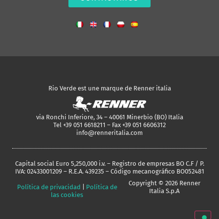
Rio Verde est une marque de Renner italia
via Ronchi Inferiore, 34 – 40061 Minerbio (BO) Italia
Tel +39 051 6618211 – Fax +39 051 6606312
info@renneritalia.com
Capital social Euro 5,250,000 i.v. – Registro de empresas BO C.F / P.
IVA: 02433001209 – R.E.A. 439235 – Código mecanográfico BO052481
Copyright © 2026 Renner
Política de privacidad
|
Política de
Italia S.p.A
las cookies