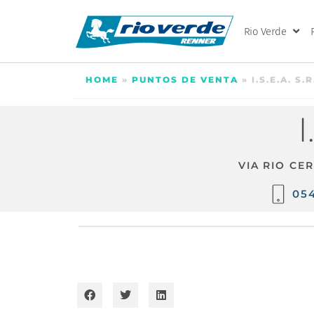
Rio Verde
HOME
»
PUNTOS DE VENTA
»
I.S.E.A. S.R
I
VIA RIO CE
05