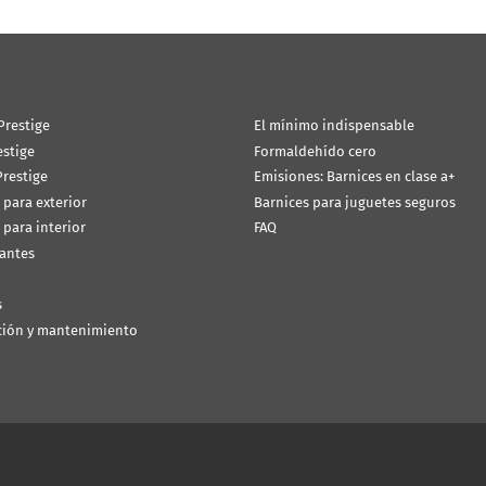
Prestige
El mínimo indispensable
estige
Formaldehído cero
restige
Emisiones: Barnices en clase a+
 para exterior
Barnices para juguetes seguros
 para interior
FAQ
antes
s
ción y mantenimiento