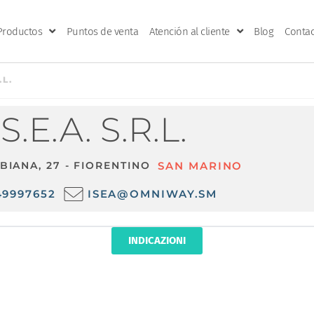
Productos
Puntos de venta
Atención al cliente
Blog
Contac
.L.
.S.E.A. S.R.L.
RBIANA, 27 - FIORENTINO
SAN MARINO
49997652
ISEA@OMNIWAY.SM
INDICAZIONI