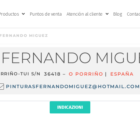
Productos
Puntos de venta
Atención al cliente
Blog
Contac
 FERNANDO MIGUEZ
 FERNANDO MIGU
RRIÑO-TUI S/N
36418 –
O PORRIÑO
|
ESPAÑA
PINTURASFERNANDOMIGUEZ@HOTMAIL.COM
INDICAZIONI