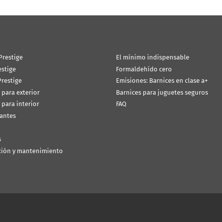
Prestige
El mínimo indispensable
estige
Formaldehído cero
restige
Emisiones: Barnices en clase a+
 para exterior
Barnices para juguetes seguros
 para interior
FAQ
antes
s
ción y mantenimiento