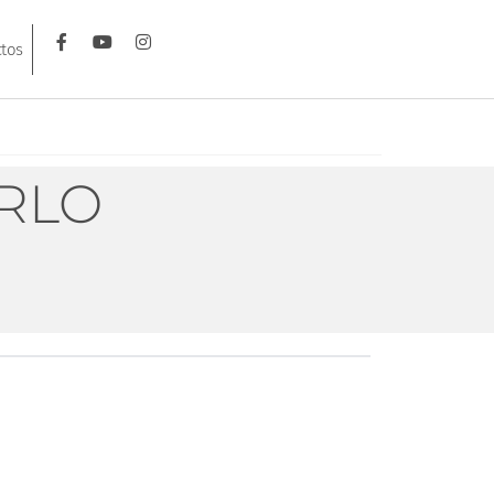
tos
ARLO