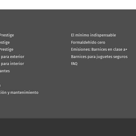
Prestige
El mínimo indispensable
estige
Formaldehído cero
restige
Emisiones: Barnices en clase a+
 para exterior
Barnices para juguetes seguros
 para interior
FAQ
antes
s
ción y mantenimiento