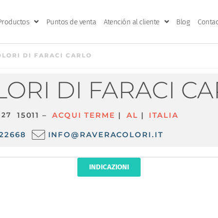
Productos
Puntos de venta
Atención al cliente
Blog
Contac
LORI DI FARACI CARLO
ORI DI FARACI C
 27
15011 –
ACQUI TERME
|
AL
|
ITALIA
22668
INFO@RAVERACOLORI.IT
INDICAZIONI