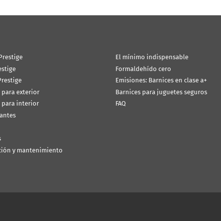
Prestige
El mínimo indispensable
estige
Formaldehído cero
restige
Emisiones: Barnices en clase a+
 para exterior
Barnices para juguetes seguros
 para interior
FAQ
antes
s
ción y mantenimiento