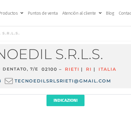
Productos
Puntos de venta
Atención al cliente
Blog
Contac
S.R.L.S.
OEDIL S.R.L.S.
 DENTATO, 7/E
02100 –
RIETI
|
RI
|
ITALIA
8
TECNOEDILSRLSRIETI@GMAIL.COM
INDICAZIONI