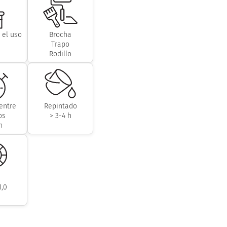
 el uso
Brocha
Trapo
Rodillo
entre
Repintado
os
> 3-4 h
h
1,0