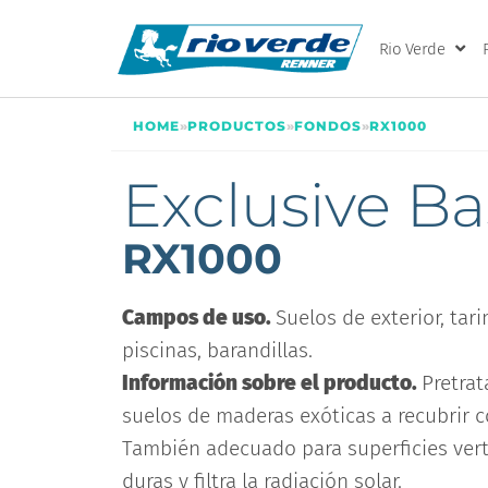
Rio Verde
HOME
»
PRODUCTOS
»
FONDOS
»
RX1000
Exclusive B
RX1000
Campos de uso.
Suelos de exterior, tar
piscinas, barandillas.
Información sobre el producto.
Pretrat
suelos de maderas exóticas a recubrir co
También adecuado para superficies vert
duras y filtra la radiación solar.