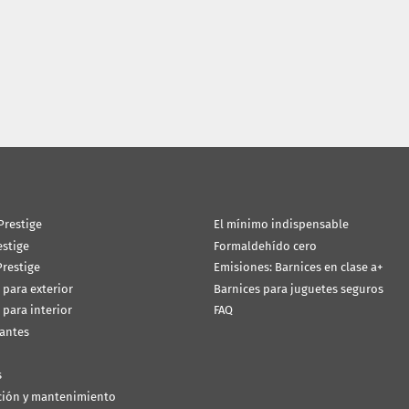
Prestige
El mínimo indispensable
estige
Formaldehído cero
restige
Emisiones: Barnices en clase a+
 para exterior
Barnices para juguetes seguros
 para interior
FAQ
antes
s
ción y mantenimiento