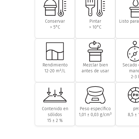
Conservar
Pintar
Listo para
> 5°C
> 10°C
Rendimiento
Mezclar bien
Secado 
12-20 m²/L
antes de usar
man
2-3 
Contenido en
Peso específico
pH
sólidos
1,01 ± 0,03 g/cm³
8,5 ± 
15 ± 2 %