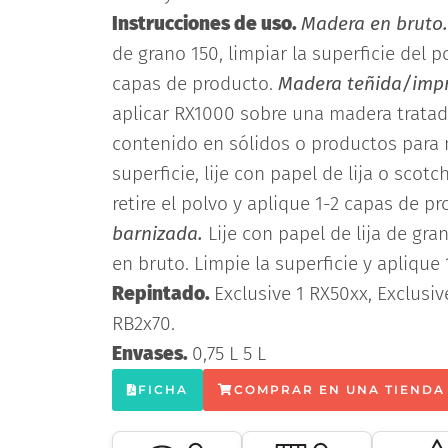
Instrucciones de uso.
Madera en bruto.
de grano 150, limpiar la superficie del po
capas de producto.
Madera teñida/imp
aplicar RX1000 sobre una madera trata
contenido en sólidos o productos para 
superficie, lije con papel de lija o scotc
retire el polvo y aplique 1-2 capas de p
barnizada.
Lije con papel de lija de gra
en bruto. Limpie la superficie y aplique
Repintado.
Exclusive 1 RX50xx, Exclusiv
RB2x70.
Envases.
0,75 L 5 L
FICHA
COMPRAR EN UNA TIENDA