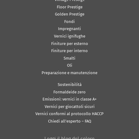
Floor Prestige
Golden Prestige
Fondi
Impregnanti
Vernici ignifughe
Finiture per esterno
Finiture per interno
Smalti
Oli
Preparazione e manutenzione
Sostenibilità
Formaldeide zero
Emissioni: vernici in classe A+
Vernici per giocattoli sicuri
Vernici conformi al protocollo HACCP
Chiedi all’esperto – FAQ
Leggi il blog del colore