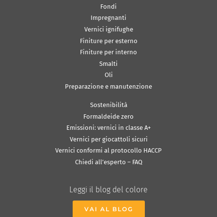
Fondi
Impregnanti
Vernici ignifughe
Finiture per esterno
Finiture per interno
Smalti
Oli
Preparazione e manutenzione
Sostenibilità
Formaldeide zero
Emissioni: vernici in classe A+
Vernici per giocattoli sicuri
Vernici conformi al protocollo HACCP
Chiedi all’esperto – FAQ
Leggi il blog del colore
VAI AL BLOG