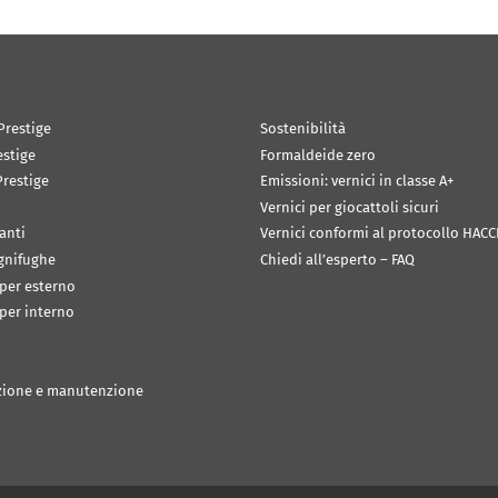
Prestige
Sostenibilità
estige
Formaldeide zero
restige
Emissioni: vernici in classe A+
Vernici per giocattoli sicuri
anti
Vernici conformi al protocollo HACC
ignifughe
Chiedi all’esperto – FAQ
 per esterno
 per interno
zione e manutenzione