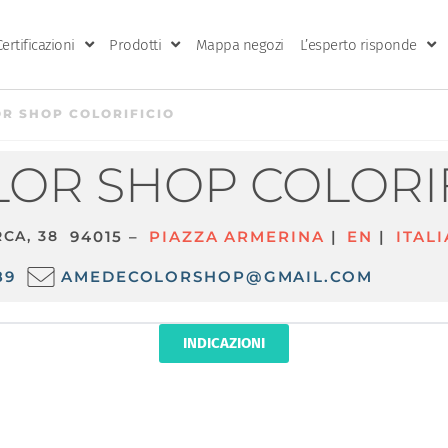
Certificazioni
Prodotti
Mappa negozi
L’esperto risponde
R SHOP COLORIFICIO
OR SHOP COLORIF
RCA, 38
94015 –
PIAZZA ARMERINA
|
EN
|
ITALI
89
AMEDECOLORSHOP@GMAIL.COM
INDICAZIONI