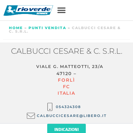
HOME
»
PUNTI VENDITA
»
CALBUCCI CESARE &
C. S.R.L.
CALBUCCI CESARE & C. S.R.L.
VIALE G. MATTEOTTI, 23/A
47120 –
FORLÌ
FC
ITALIA
054324308
CALBUCCICESARE@LIBERO.IT
INDICAZIONI