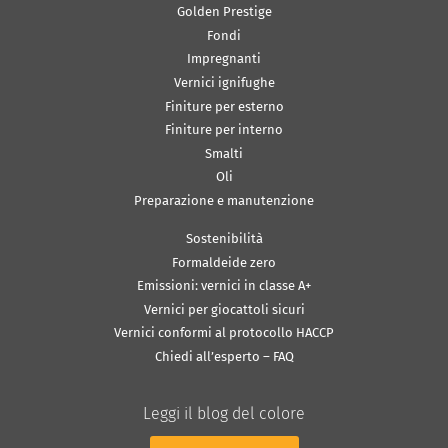
Golden Prestige
Fondi
Impregnanti
Vernici ignifughe
Finiture per esterno
Finiture per interno
Smalti
Oli
Preparazione e manutenzione
Sostenibilità
Formaldeide zero
Emissioni: vernici in classe A+
Vernici per giocattoli sicuri
Vernici conformi al protocollo HACCP
Chiedi all’esperto – FAQ
Leggi il blog del colore