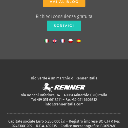
VAI AL BLOG
Richiedi consulenza gratuita
SCRIVICI
Rio Verde è un marchio di Renner Italia
via Ronchi Inferiore, 34 – 40061 Minerbio (BO) Italia
Tel +39 051 6618211 – Fax +39 051 6606312
info@renneritalia.com
Capitale sociale Euro 5.250.000 i.v. – Registro imprese BO C.F/P. Iva:
02433001209 – R.E.A. 439235 – Codice meccanografico BO052481