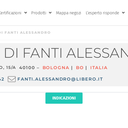
Certificazioni
Prodotti
Mappa negozi
L’esperto risponde
I FANTI ALESSANDRO
DI FANTI ALESSA
O, 15/A
40100 –
BOLOGNA
|
BO
|
ITALIA
42
FANTI.ALESSANDRO@LIBERO.IT
INDICAZIONI