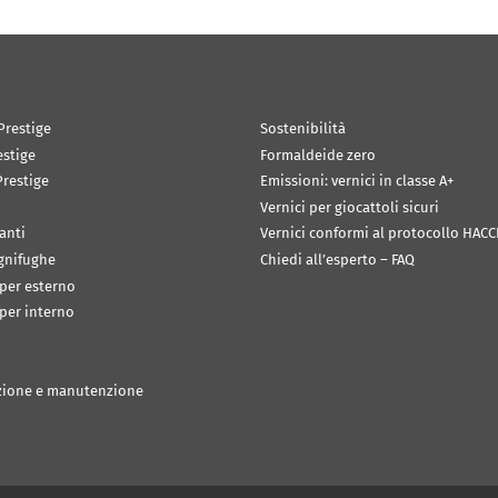
Prestige
Sostenibilità
estige
Formaldeide zero
restige
Emissioni: vernici in classe A+
Vernici per giocattoli sicuri
anti
Vernici conformi al protocollo HACC
ignifughe
Chiedi all’esperto – FAQ
 per esterno
 per interno
zione e manutenzione