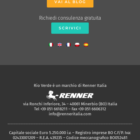
VAI AL BLOG
Richiedi consulenza gratuita
SCRIVICI
Rio Verde è un marchio di Renner Italia
via Ronchi Inferiore, 34 – 40061 Minerbio (BO) Italia
Tel +39 051 6618211 – Fax +39 051 6606312
info@renneritalia.com
Capitale sociale Euro 5.250.000 i.v. – Registro imprese BO C.F/P. Iva:
02433001209 – R.E.A. 439235 – Codice meccanografico BO052481