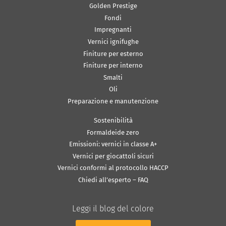
Golden Prestige
Fondi
Impregnanti
Vernici ignifughe
Finiture per esterno
Finiture per interno
Smalti
Oli
Preparazione e manutenzione
Sostenibilità
Formaldeide zero
Emissioni: vernici in classe A+
Vernici per giocattoli sicuri
Vernici conformi al protocollo HACCP
Chiedi all’esperto – FAQ
Leggi il blog del colore