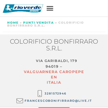
HOME
»
PUNTI VENDITA
»
COLORIFICIO
BONFIRRARO S.R.L.
COLORIFICIO BONFIRRARO
S.R.L.
VIA GARIBALDI, 179
94019 –
VALGUARNERA CAROPEPE
EN
ITALIA
3281572946
FRANCESCOBONIFIRRARO@LIVE.IT