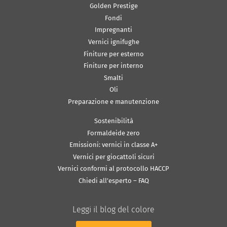
Golden Prestige
Fondi
Impregnanti
Vernici ignifughe
Finiture per esterno
Finiture per interno
Smalti
Oli
Preparazione e manutenzione
Sostenibilità
Formaldeide zero
Emissioni: vernici in classe A+
Vernici per giocattoli sicuri
Vernici conformi al protocollo HACCP
Chiedi all’esperto – FAQ
Leggi il blog del colore