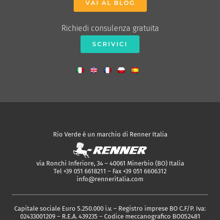
VAI AL BLOG
Richiedi consulenza gratuita
SCRIVICI
Rio Verde è un marchio di Renner Italia
via Ronchi Inferiore, 34 – 40061 Minerbio (BO) Italia
Tel +39 051 6618211 – Fax +39 051 6606312
info@renneritalia.com
Capitale sociale Euro 5.250.000 i.v. – Registro imprese BO C.F/P. Iva:
02433001209 – R.E.A. 439235 – Codice meccanografico BO052481