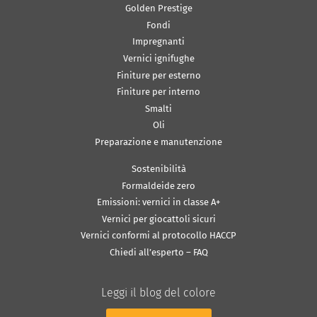
Golden Prestige
Fondi
Impregnanti
Vernici ignifughe
Finiture per esterno
Finiture per interno
Smalti
Oli
Preparazione e manutenzione
Sostenibilità
Formaldeide zero
Emissioni: vernici in classe A+
Vernici per giocattoli sicuri
Vernici conformi al protocollo HACCP
Chiedi all’esperto – FAQ
Leggi il blog del colore