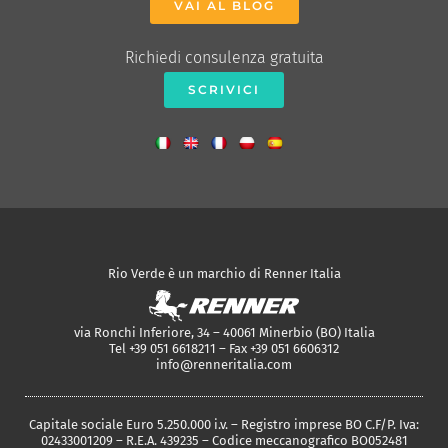
VAI AL BLOG
Richiedi consulenza gratuita
SCRIVICI
Rio Verde è un marchio di Renner Italia
via Ronchi Inferiore, 34 – 40061 Minerbio (BO) Italia
Tel +39 051 6618211 – Fax +39 051 6606312
info@renneritalia.com
Capitale sociale Euro 5.250.000 i.v. – Registro imprese BO C.F/P. Iva:
02433001209 – R.E.A. 439235 – Codice meccanografico BO052481