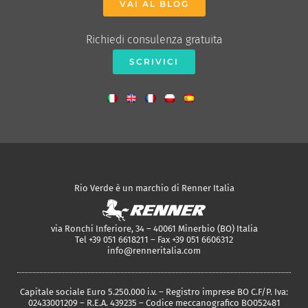
VAI AL BLOG
Richiedi consulenza gratuita
SCRIVICI
Rio Verde è un marchio di Renner Italia
via Ronchi Inferiore, 34 – 40061 Minerbio (BO) Italia
Tel +39 051 6618211 – Fax +39 051 6606312
info@renneritalia.com
Capitale sociale Euro 5.250.000 i.v. – Registro imprese BO C.F/P. Iva:
02433001209 – R.E.A. 439235 – Codice meccanografico BO052481