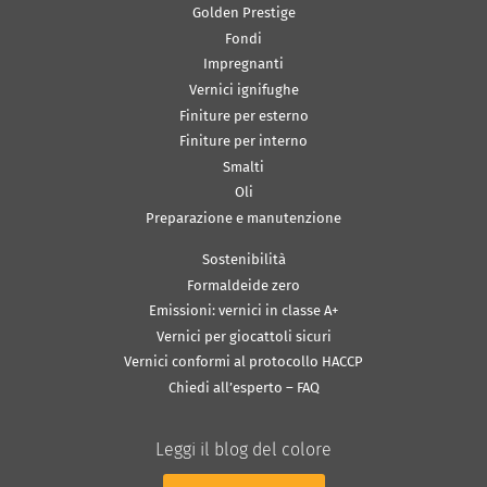
Golden Prestige
Fondi
Impregnanti
Vernici ignifughe
Finiture per esterno
Finiture per interno
Smalti
Oli
Preparazione e manutenzione
Sostenibilità
Formaldeide zero
Emissioni: vernici in classe A+
Vernici per giocattoli sicuri
Vernici conformi al protocollo HACCP
Chiedi all’esperto – FAQ
Leggi il blog del colore