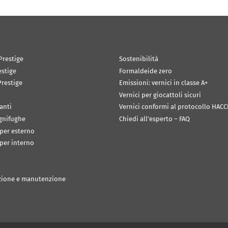
Prestige
Sostenibilità
estige
Formaldeide zero
restige
Emissioni: vernici in classe A+
Vernici per giocattoli sicuri
anti
Vernici conformi al protocollo HACC
ignifughe
Chiedi all’esperto – FAQ
 per esterno
 per interno
zione e manutenzione