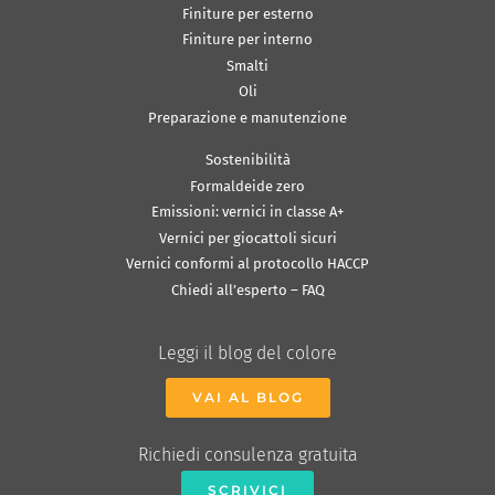
Finiture per esterno
Finiture per interno
Smalti
Oli
Preparazione e manutenzione
Sostenibilità
Formaldeide zero
Emissioni: vernici in classe A+
Vernici per giocattoli sicuri
Vernici conformi al protocollo HACCP
Chiedi all’esperto – FAQ
Leggi il blog del colore
VAI AL BLOG
Richiedi consulenza gratuita
SCRIVICI