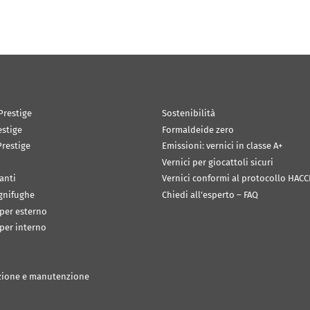
Prestige
Sostenibilità
estige
Formaldeide zero
restige
Emissioni: vernici in classe A+
Vernici per giocattoli sicuri
anti
Vernici conformi al protocollo HACC
ignifughe
Chiedi all’esperto – FAQ
 per esterno
 per interno
zione e manutenzione