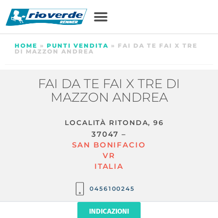
HOME
»
PUNTI VENDITA
»
FAI DA TE FAI X TRE
DI MAZZON ANDREA
FAI DA TE FAI X TRE DI
MAZZON ANDREA
LOCALITÀ RITONDA, 96
37047 –
SAN BONIFACIO
VR
ITALIA
0456100245
INDICAZIONI