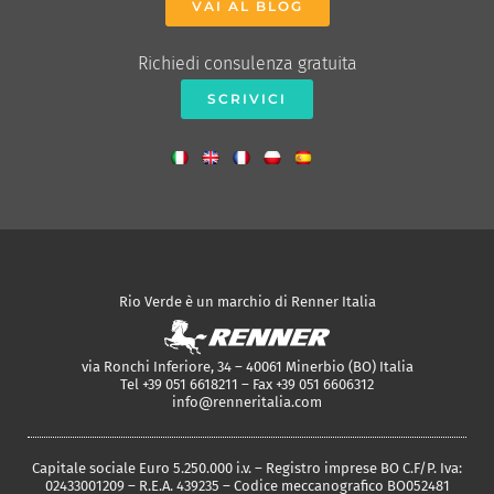
VAI AL BLOG
Richiedi consulenza gratuita
SCRIVICI
Rio Verde è un marchio di Renner Italia
via Ronchi Inferiore, 34 – 40061 Minerbio (BO) Italia
Tel +39 051 6618211 – Fax +39 051 6606312
info@renneritalia.com
Capitale sociale Euro 5.250.000 i.v. – Registro imprese BO C.F/P. Iva:
02433001209 – R.E.A. 439235 – Codice meccanografico BO052481