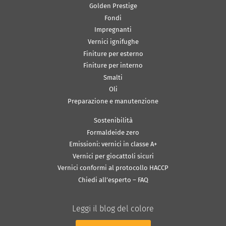
Golden Prestige
Fondi
Impregnanti
Vernici ignifughe
Finiture per esterno
Finiture per interno
Smalti
Oli
Preparazione e manutenzione
Sostenibilità
Formaldeide zero
Emissioni: vernici in classe A+
Vernici per giocattoli sicuri
Vernici conformi al protocollo HACCP
Chiedi all’esperto – FAQ
Leggi il blog del colore